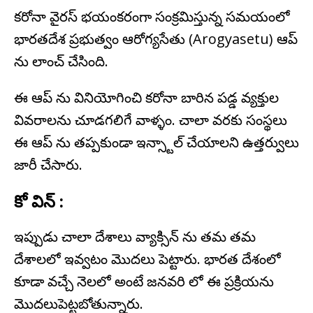
కరోనా వైరస్ భయంకరంగా సంక్రమిస్తున్న సమయంలో
భారతదేశ ప్రభుత్వం ఆరోగ్యసేతు (Arogyasetu) ఆప్
ను లాంచ్ చేసింది.
ఈ ఆప్ ను వినియోగించి కరోనా బారిన పడ్డ వ్యక్తుల
వివరాలను చూడగలిగే వాళ్ళం. చాలా వరకు సంస్థలు
ఈ ఆప్ ను తప్పకుండా ఇన్స్టాల్ చేయాలని ఉత్తర్వులు
జారీ చేసారు.
కో విన్ :
ఇప్పుడు చాలా దేశాలు వ్యాక్సిన్ ను తమ తమ
దేశాలలో ఇవ్వటం మొదలు పెట్టారు. భారత దేశంలో
కూడా వచ్చే నెలలో అంటే జనవరి లో ఈ ప్రక్రియను
మొదలుపెట్టబోతున్నారు.