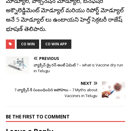
మోడ్యూల్, వాక్సినేషన్ మోడ్యూల్, బెనెఫిషరీ
అక్నౌలెడ్జిమెంట్ మోడ్యూల్ మరియు రిపోర్ట్ మోడ్యూల్
అనే 5 మోడ్యూల్ లు ఉంటాయని హెల్త్ సెక్రటరీ రాజేష్
భూషణ్ తెలిపారు.
CO WIN
CO WIN APP
PREVIOUS
వ్యాక్సిన్ డ్రై రన్ అంటే ఏమిటి ? – what is Vaccine dry run
in Telugu
NEXT
7 వ్యాక్సిన్ కి సంబంధించిన అపోహలు – 7 Myths about
Vaccines in Telugu
BE THE FIRST TO COMMENT