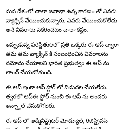
మన దేశంలో చాలా జనాభా ఉన్న కారణం తో ఎవరు
వ్యాక్సిన్ వేయించుకున్నారు, ఎవరు వేయించుకోలేదు
అనే వివరాలు సేకరించటం చాలా కష్టం.
ఇప్పుడున్న పరిస్థితులలో ప్రతి ఒక్కరు ఈ ఆప్ ద్వారా
తమ తమ వ్యాక్సిన్ కి సంబంధించిన వివరాలను
నమోదు చేయాలని భారత ప్రభుత్వం ఈ ఆప్ ను
లాంచ్ చేయబోతుంది.
ఈ ఆప్ ఇంకా ఆప్ స్టోర్ లో విడుదల చేయలేదు.
త్వరలో ఆప్ఈ స్టోర్ నుంచి ఈ ఆప్ ను అందరు
ఇన్స్టాల్ చేసుకోగలరు.
ఈ ఆప్ లో అడ్మినిస్ట్రేటర్ మోడ్యూల్, రిజిస్ట్రేషన్