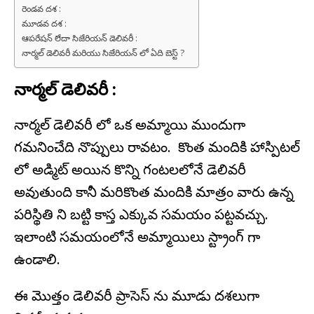
రెండవ దశ :
మూడవ దశ :
ఆపరేషన్ లేదా సిజేరియన్ డెలివరీ :
నార్మల్ డెలివరీ మరియు సిజేరియన్ లో ఏది బెస్ట్ ?
నార్మల్ డెలివరీ :
నార్మల్ డెలివరీ లో ఒక అమ్మాయి ముందుగా
గమనించేది నొప్పులు రావటం. కొంత మందికి హాస్పిటల్
లో అడ్మిట్ అయిన కొన్ని గంటలలోనే డెలివరీ
అవుతుంది కానీ మరికొంత మందికి మాత్రం వారు ఉన్న
పరిస్థితి ని బట్టి కాస్త ఎక్కువ సమయం పట్టవచ్చు.
ఇలాంటి సమయంలోనే అమ్మాయిలు స్ట్రాంగ్ గా
ఉండాలి.
ఈ మొత్తం డెలివరీ ప్రాసెస్ ను మూడు దశలుగా