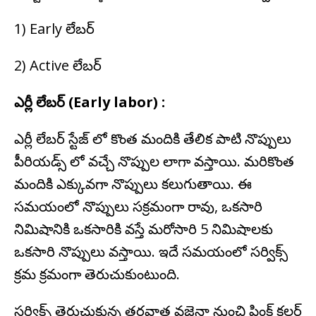
1) Early లేబర్
2) Active లేబర్
ఎర్లీ లేబర్ (Early labor) :
ఎర్లీ లేబర్ స్టేజ్ లో కొంత మందికి తేలిక పాటి నొప్పులు
పీరియడ్స్ లో వచ్చే నొప్పుల లాగా వస్తాయి. మరికొంత
మందికి ఎక్కువగా నొప్పులు కలుగుతాయి. ఈ
సమయంలో నొప్పులు సక్రమంగా రావు, ఒకసారి
నిమిషానికి ఒకసారికి వస్తే మరోసారి 5 నిమిషాలకు
ఒకసారి నొప్పులు వస్తాయి. ఇదే సమయంలో సర్విక్స్
క్రమ క్రమంగా తెరుచుకుంటుంది.
సర్విక్స్ తెరుచుకున్న తరవాత వజైనా నుంచి పింక్ కలర్