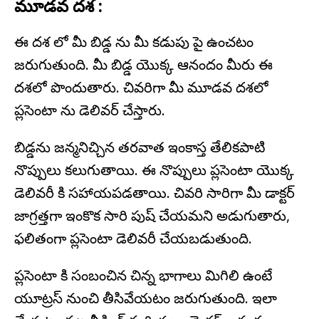
మూడవ దశ :
ఈ దశ లో మీ బిడ్డ ను మీ కడుపు పై ఉంచటం
జరుగుతుంది. మీ బిడ్డ యొక్క ఆనందం మీరు ఈ
దశలో పొందుతారు. చివరిగా మీ మూడవ దశలో
ప్లసెంటా ను డెలివర్ చేస్తారు.
బిడ్డను జన్మనిచ్చిన తరవాత ఇంకాస్త తేలికపాటి
నొప్పులు కలుగుతాయి. ఈ నొప్పులు ప్లసెంటా యొక్క
డెలివరీ కి సహాయపడతాయి. చివరి సారిగా మీ డాక్టర్
జాగ్రత్తగా ఇంకొక సారి పుష్ చేయమని అడుగుతారు,
ఫలితంగా ప్లసెంటా డెలివరీ చేయబడుతుంది.
ప్లసెంటా కి సంబంచిన చిన్న భాగాలు మిగిలి ఉంటే
యూట్రస్ నుంచి తీసివేయటం జరుగుతుంది. ఇలా