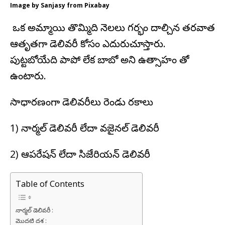
Image by Sanjasy from Pixabay
ఒక అమ్మాయి తొమ్మిది నెలలు గర్భం దాల్చిన తరవాత
ఆతృతగా డెలివరీ కోసం ఎదురుచూస్తారు.
పుట్టబోయేది పాపో లేక బాబో అని ఉత్సాహం తో
ఉంటారు.
సాధారణంగా డెలివరీలు రెండు రకాలు
1) నార్మల్ డెలివరీ లేదా వజైనల్ డెలివరీ
2) ఆపరేషన్ లేదా సిజేరియన్ డెలివరీ
Table of Contents
నార్మల్ డెలివరీ :
మొదటి దశ :