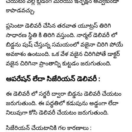
చేయటం వల్ల బ్లీడింగ్ మరియు ఇన్ఫెక్షన్ అవ్వకుండా
కాపాడవచ్చు.
ప్లసెంటా డెలివరీ చేసిన తరవాత యూట్రస్ తిరిగి
సాధారణ స్థితి కి తిరిగి వస్తుంది. నార్మల్ డెలివరీ లో
బిడ్డను పుష్ చేస్తున్న సమయంలో వజైనా చిరిగి పోయే
అవకాశం ఉంటుంది. ఒక వేళ వజైన చిరిగిపోతే డాక్టర్
వజైన చిరిగినా ప్రాంతాన్ని కుట్టడం జరుగుతుంది.
ఆపరేషన్ లేదా సిజేరియన్ డెలివరీ :
ఈ డెలివరీ లో సర్జరీ ద్వారా బిడ్డను డెలివరీ చేయటం
జరుగుతుంది. ఈ పద్ధతిలో కడుపును అడ్డంగా లేదా
నిలువుగా కోసి డెలివరీ చేయటం జరుగుతుంది.
సిజేరియన్ చేయటానికి గల కారణాలు :