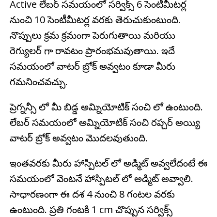
Active లేబర్ సమయంలో సర్విక్స్ 6 సెంటీమీటర్ల
నుంచి 10 సెంటీమీటర్ల వరకు తెరుచుకుంటుంది.
నొప్పులు క్రమ క్రమంగా పెరుగుతాయి మరియు
రెగ్యులర్ గా రావటం ప్రారంభమవుతాయి. ఇదే
సమయంలో వాటర్ బ్రోక్ అవ్వటం కూడా మీరు
గమనించవచ్చు.
ప్రెగ్నన్సీ లో మీ బిడ్డ అమ్నియోటిక్ సంచి లో ఉంటుంది.
లేబర్ సమయంలో అమ్నియోటిక్ సంచి రప్చర్ అయ్యి
వాటర్ బ్రోక్ అవ్వటం మొదలవుతుంది.
ఇంతవరకు మీరు హాస్పిటల్ లో అడ్మిట్ అవ్వలేదంటే ఈ
సమయంలో వెంటనే హాస్పిటల్ లో అడ్మిట్ అవ్వాలి.
సాధారణంగా ఈ దశ 4 నుంచి 8 గంటల వరకు
ఉంటుంది. ప్రతి గంటకి 1 cm చొప్పున సర్విక్స్