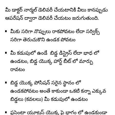
మీ డాక్టర్ నార్మల్ డెలివరీ చేయటానికి వీలు కానప్పుడు
ఆపరేషన్ ద్వారా డెలివరీ చేయటం జరుగుతుంది.
మీకు సరిగా నొప్పులు రాకపోవటం లేదా సర్విక్స్
సరిగా తెరుచుకొని ఉండక పోవటం
మీ కడుపులో ఉండే బిడ్డ డిస్ట్రెస్ లేదా భాధ లో
ఉండటం, బిడ్డ యొక్క హార్ట్ బీట్ లో మార్పు
రావటం
బిడ్డ యొక్క పోసిషన్ సరైన స్థానం లో
ఉండకపోవటం అంతే కాకుండా ఒకటి కన్నా ఎక్కువ
బిడ్డలు (కవలలు) మీ కడుపులో ఉండటం
ప్లసెంటా యూట్రస్ యొక్క పై భాగం లో ఉండకుండా