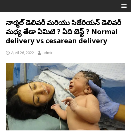
నార్మల్ డెలివరీ మరియు సిజేరియన్ డెలివరీ
మధ్య తేడా ఏమిటి ? ఏది బెస్ట్ ? Normal
delivery vs cesarean delivery
April 26, 2022
admin