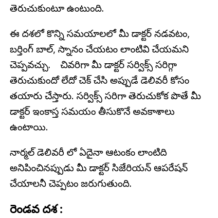
తెరుచుకుంటూ ఉంటుంది.
ఈ దశలో కొన్ని సమయాలలో మీ డాక్టర్ నడవటం,
బర్తింగ్ బాల్, స్నానం చేయటం లాంటివి చేయమని
చెప్పవచ్చు. చివరిగా మీ డాక్టర్ సర్విక్స్ సరిగ్గా
తెరుచుకుందో లేదో చెక్ చేసి అప్పుడే డెలివరీ కోసం
తయారు చేస్తారు. సర్విక్స్ సరిగా తెరుచుకోక పొతే మీ
డాక్టర్ ఇంకాస్త సమయం తీసుకొనే అవకాశాలు
ఉంటాయి.
నార్మల్ డెలివరీ లో ఏదైనా ఆటంకం లాంటిది
అనిపించినప్పుడు మీ డాక్టర్ సిజేరియన్ ఆపరేషన్
చేయాలనీ చెప్పటం జరుగుతుంది.
రెండవ దశ :