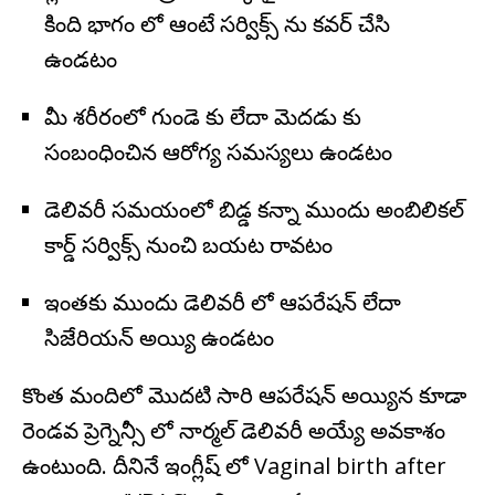
కింది భాగం లో ఆంటే సర్విక్స్ ను కవర్ చేసి
ఉండటం
మీ శరీరంలో గుండె కు లేదా మెదడు కు
సంబంధించిన ఆరోగ్య సమస్యలు ఉండటం
డెలివరీ సమయంలో బిడ్డ కన్నా ముందు అంబిలికల్
కార్డ్ సర్విక్స్ నుంచి బయట రావటం
ఇంతకు ముందు డెలివరీ లో ఆపరేషన్ లేదా
సిజేరియన్ అయ్యి ఉండటం
కొంత మందిలో మొదటి సారి ఆపరేషన్ అయ్యిన కూడా
రెండవ ప్రెగ్నెన్సీ లో నార్మల్ డెలివరీ అయ్యే అవకాశం
ఉంటుంది. దీనినే ఇంగ్లీష్ లో Vaginal birth after