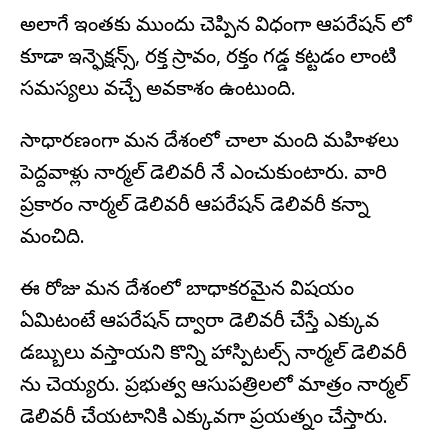
అలాగే ఇంతకు ముందు చెప్పిన విధంగా ఆపరేషన్ లో
కూడా ఇన్ఫెక్షన్స్, రక్త స్రావం, రక్తం గడ్డ కట్టడం లాంటి
సమస్యలు వచ్చే అవకాశం ఉంటుంది.
సాధారణంగా మన దేశంలో చాలా మంది మహిళలు
పెద్దవాళ్లు నార్మల్ డెలివరీ నే ఎంచుకుంటారు. వారి
ప్రకారం నార్మల్ డెలివరీ ఆపరేషన్ డెలివరీ కన్నా
మంచిది.
ఈ రోజు మన దేశంలో బాధాకరమైన విషయం
ఏమిటంటే ఆపరేషన్ ద్వారా డెలివరీ చేస్తే ఎక్కువ
డబ్బులు వస్తాయని కొన్ని హాస్పిటల్స్ నార్మల్ డెలివరీ
ను చెయ్యరు. ప్రభుత్వ ఆసుపత్రిలలో మాత్రం నార్మల్
డెలివరీ చేయటానికి ఎక్కువగా ప్రయత్నం చేస్తారు.