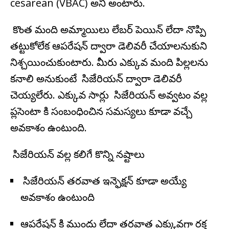
cesarean (VBAC) అని అంటారు.
కొంత మంది అమ్మాయిలు లేబర్ పెయిన్ లేదా నొప్పి
తట్టుకోలేక ఆపరేషన్ ద్వారా డెలివరీ చేయాలనుకుని
నిశ్చయించుకుంటారు. మీరు ఎక్కువ మంది పిల్లలను
కనాలి అనుకుంటే సిజేరియన్ ద్వారా డెలివరీ
చెయ్యలేరు. ఎక్కువ సార్లు సిజేరియన్ అవ్వటం వల్ల
ప్లసెంటా కి సంబంధించిన సమస్యలు కూడా వచ్చే
అవకాశం ఉంటుంది.
సిజేరియన్ వల్ల కలిగే కొన్ని నష్టాలు
సిజేరియన్ తరవాత ఇన్ఫెక్షన్ కూడా అయ్యే
అవకాశం ఉంటుంది
ఆపరేషన్ కి ముందు లేదా తరవాత ఎక్కువగా రక్త