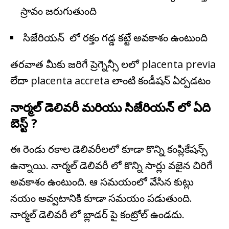
స్రావం జరుగుతుంది
సిజేరియన్ లో రక్తం గడ్డ కట్టే అవకాశం ఉంటుంది
తరవాత మీకు జరిగే ప్రెగ్నెన్సీ లలో placenta previa
లేదా placenta accreta లాంటి కండీషన్ ఏర్పడటం
నార్మల్ డెలివరీ మరియు సిజేరియన్ లో ఏది
బెస్ట్ ?
ఈ రెండు రకాల డెలివరీలలో కూడా కొన్ని కంప్లికేషన్స్
ఉన్నాయి. నార్మల్ డెలివరీ లో కొన్ని సార్లు వజైన చిరిగే
అవకాశం ఉంటుంది. ఆ సమయంలో వేసిన కుట్లు
నయం అవ్వటానికి కూడా సమయం పడుతుంది.
నార్మల్ డెలివరీ లో బ్లాడర్ పై కంట్రోల్ ఉండదు.