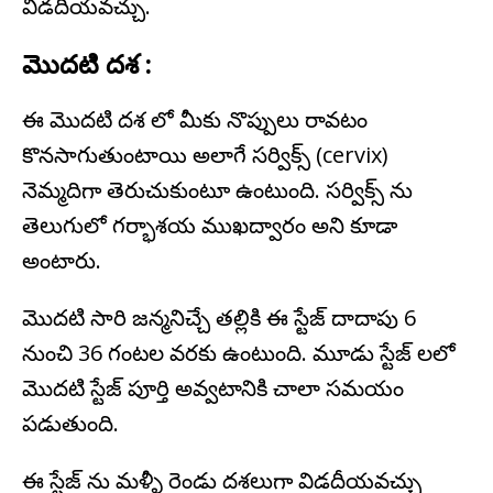
విడదీయవచ్చు.
మొదటి దశ :
ఈ మొదటి దశ లో మీకు నొప్పులు రావటం
కొనసాగుతుంటాయి అలాగే సర్విక్స్ (cervix)
నెమ్మదిగా తెరుచుకుంటూ ఉంటుంది. సర్విక్స్ ను
తెలుగులో గర్భాశయ ముఖద్వారం అని కూడా
అంటారు.
మొదటి సారి జన్మనిచ్చే తల్లికి ఈ స్టేజ్ దాదాపు 6
నుంచి 36 గంటల వరకు ఉంటుంది. మూడు స్టేజ్ లలో
మొదటి స్టేజ్ పూర్తి అవ్వటానికి చాలా సమయం
పడుతుంది.
ఈ స్టేజ్ ను మళ్ళీ రెండు దశలుగా విడదీయవచ్చు