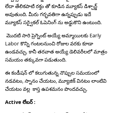
లేదా తేలికపాటి రక్తం తో కూడిన మ్యూకస్ డిశ్చార్జ్
అవుతుంది. మీరు గర్భవతిగా ఉన్నప్పుడు ఇదే
మ్యూకస్ సర్వైకల్ ఓపెనింగ్ ను అడ్డుకొని ఉంటుంది.
మొదటి సారి ప్రెగ్నెంట్ అయ్యే అమ్మాయిలకు Early
Labor కొన్ని గంటలనుంచి రోజుల వరకు కూడా
ఉండవచ్చు. కానీ తరవాత అయ్యే డెలివరీలలో మాత్రం
సమయం తక్కువగా పడుతుంది.
ఈ కండీషన్ లో కలుగుతున్న నొప్పుల సమయంలో
నడవటం, స్నానం చేయటం, మ్యూజిక్ వినటం లాంటివి
చేయటం వల్ల కాస్త ఉపశమనం పొందవచ్చు.
Active లేబర్ :