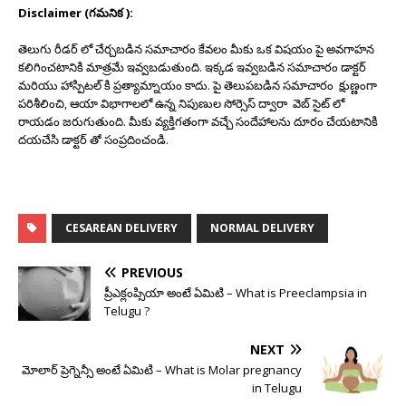
Disclaimer (గమనిక ):
తెలుగు రీడర్ లో చేర్చబడిన సమాచారం కేవలం మీకు ఒక విషయం పై అవగాహన
కలిగించటానికి మాత్రమే ఇవ్వబడుతుంది. ఇక్కడ ఇవ్వబడిన సమాచారం డాక్టర్
మరియు హాస్పిటల్ కి ప్రత్యామ్నాయం కాదు. పై తెలుపబడిన సమాచారం క్షుణ్ణంగా
పరిశీలించి, ఆయా విభాగాలలో ఉన్న నిపుణుల సోర్సెస్ ద్వారా వెబ్ సైట్ లో
రాయడం జరుగుతుంది. మీకు వ్యక్తిగతంగా వచ్చే సందేహాలను దూరం చేయటానికి
దయచేసి డాక్టర్ తో సంప్రదించండి.
CESAREAN DELIVERY
NORMAL DELIVERY
PREVIOUS
ప్రీఎక్లంప్సియా అంటే ఏమిటి – What is Preeclampsia in
Telugu ?
NEXT
మోలార్ ప్రెగ్నెన్సీ అంటే ఏమిటి – What is Molar pregnancy
in Telugu