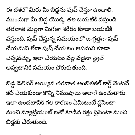
ఈ దశలో మీరు మీ బిడ్డను పుష్ చేస్తూ ఉండాలి.
ముందుగా మీ బిడ్డ యొక్క తల బయటికి వస్తుంది
తరవాత మెల్లగా మిగతా శరీరం కూడా బయటికి
వస్తుంది. పుష్ చేస్తున్న సమయంలో జాగ్రత్తగా పుష్
చేయమని లేదా పుష్ చేయటం ఆపమని కూడా
చెప్పవచ్చు, ఇలా చేయటం వల్ల వజైనా స్ట్రెచ్
అవ్వటానికి సమయం దొరుకుతుంది.
బిడ్డ డెలివర్ అయ్యిన తరవాత అంబిలికల్ కార్డ్ వెంటనే
కట్ చేయకుండా కొన్ని నిముషాలు అలాగే ఉంచుతారు.
ఇలా ఉంచటానికి గల కారణం ఏమిటంటే ప్లసెంటా
నుంచి న్యూట్రియంట్ లతో కూడిన రక్తం ప్లసెంటా నుంచి
బిడ్డకు చేరుతుంది.