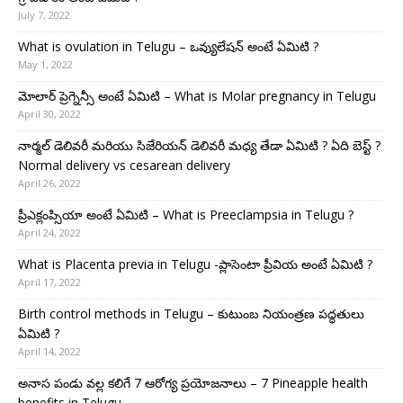
July 7, 2022
What is ovulation in Telugu – ఒవ్యులేషన్ అంటే ఏమిటి ?
May 1, 2022
మోలార్ ప్రెగ్నెన్సీ అంటే ఏమిటి – What is Molar pregnancy in Telugu
April 30, 2022
నార్మల్ డెలివరీ మరియు సిజేరియన్ డెలివరీ మధ్య తేడా ఏమిటి ? ఏది బెస్ట్ ?
Normal delivery vs cesarean delivery
April 26, 2022
ప్రీఎక్లంప్సియా అంటే ఏమిటి – What is Preeclampsia in Telugu ?
April 24, 2022
What is Placenta previa in Telugu -ప్లాసెంటా ప్రీవియ అంటే ఏమిటి ?
April 17, 2022
Birth control methods in Telugu – కుటుంబ నియంత్రణ పద్ధతులు
ఏమిటి ?
April 14, 2022
అనాస పండు వల్ల కలిగే 7 ఆరోగ్య ప్రయోజనాలు – 7 Pineapple health
benefits in Telugu