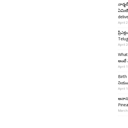
నార్మ
ఏమిటి
deliv
April 2
ప్రీఎ
Telug
April 2
What 
అంటే 
April 1
Birth
నియంత
April 1
అనాస 
Pinea
March 