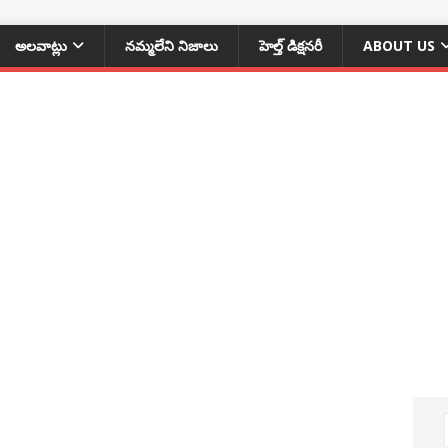
అలవాట్లు
నమ్మలేని నిజాలు
హెల్త్ డిక్షనరీ
ABOUT US