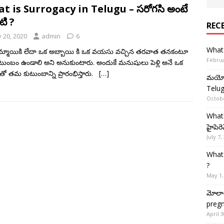
t is Surrogacy in Telugu – సరోగసి అంటే
టి ?
REC
y 20, 2020
admin
6
What 
్మాయికి లేదా ఒక అబ్బాయి కి ఒక వయసు వచ్చిన తరవాత తనకంటూ
Februa
టుంబం ఉండాలి అని అనుకుంటారు. అందుకే మనుషులు పెళ్లి అనే ఒక
ో తమ కుటుంబాన్ని ప్రారంభిస్తారు.
[…]
మయోసై
Telug
Octobe
What 
హైపెరె
July 7,
What 
?
May 1,
మోలార్
pregn
April 3