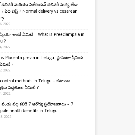
ల్ డెలివరీ మరియు సిజేరియన్ డెలివరీ మధ్య తేడా
 ? ఏది బెస్ట్ ? Normal delivery vs cesarean
ery
6, 2022
క్లంప్సియా అంటే ఏమిటి – What is Preeclampsia in
u ?
4, 2022
is Placenta previa in Telugu -ప్లాసెంటా ప్రీవియ
ఏమిటి ?
7, 2022
 control methods in Telugu – కుటుంబ
్రణ పద్ధతులు ఏమిటి ?
4, 2022
పండు వల్ల కలిగే 7 ఆరోగ్య ప్రయోజనాలు – 7
pple health benefits in Telugu
8, 2022