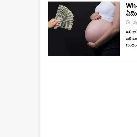
Wha
ఏమి
Jul
ఒక అమ
ఒక కు
బంధంత