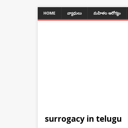
HOME
వ్యాధులు
మహిళల ఆరోగ్యం
surrogacy in telugu