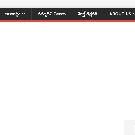
అలవాట్లు
నమ్మలేని నిజాలు
హెల్త్ డిక్షనరీ
ABOUT US