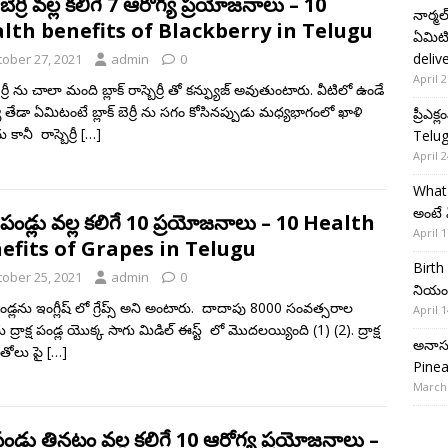
క్ బెర్రీ వల్ల కలిగే 7 ఆరోగ్య ప్రయోజనాలు – 10
నార్మ
lth benefits of Blackberry in Telugu
ఏమిటి
deliv
tober 27, 2021
admin
0
April 2
 బెర్రీ ను చాలా మంది బ్లాక్ రాస్బెర్రీ తో కన్ఫ్యుజ్ అవుతుంటారు. వీటిలో ఉండే
తేడా ఏమిటంటే బ్లాక్ బెర్రీ ను సగం కోసినప్పుడు మధ్యభాగంలో ఖాళి
ప్రీఎ
కానీ రాస్బెర్రీ
[…]
Telug
April 2
What 
అంటే 
క్ష పండ్లు వల్ల కలిగే 10 ప్రయోజనాలు – 10 Health
April 1
efits of Grapes in Telugu
Birth
tober 25, 2021
admin
0
నియంత
ష పండ్లను ఇంగ్లీష్ లో గ్రేప్స్ అని అంటారు. దాదాపు 8000 సంవత్సరాల
April 1
ద్రాక్ష పండ్ల యొక్క సాగు మిడిల్ ఈస్ట్ లో మొదలయ్యింది (1) (2). ద్రాక్ష
అనాస 
తోలు పై
[…]
Pinea
March 
ండు తినటం వల్ల కలిగే 10 ఆరోగ్య ప్రయోజనాలు –