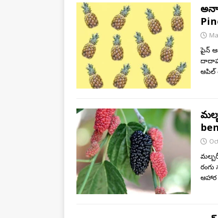
అనాస
Pin
Ma
పైన్ 
దాదాప
ఆపిల్
మల్బ
ben
Oc
మల్బర
రంగు 
ఆహార 