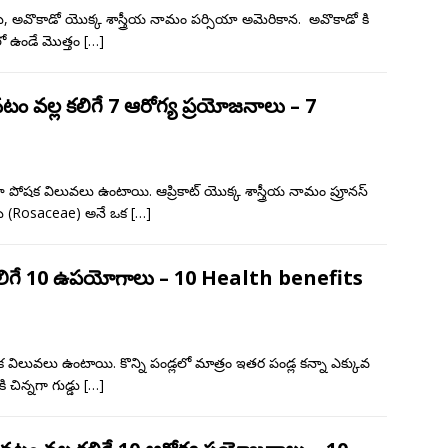
 అవొకాడో యొక్క శాస్త్రీయ నామం పర్సియా అమెరికాన. అవొకాడో కి
లో ఉండే మొత్తం
[…]
నటం వల్ల కలిగే 7 ఆరోగ్య ప్రయోజనాలు – 7
లా పోషక విలువలు ఉంటాయి. ఆప్రికాట్ యొక్క శాస్త్రీయ నామం ప్రూనస్
సి (Rosaceae) అనే ఒక
[…]
ల కలిగే 10 ఉపయోగాలు – 10 Health benefits
లువలు ఉంటాయి. కొన్ని పండ్లలో మాత్రం ఇతర పండ్ల కన్నా ఎక్కువ
చిన్నగా గుడ్డు
[…]