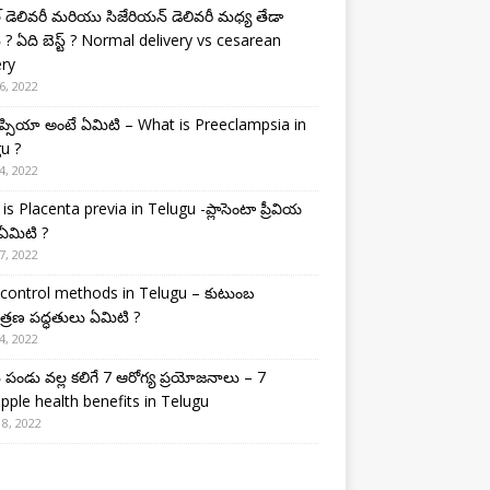
ల్ డెలివరీ మరియు సిజేరియన్ డెలివరీ మధ్య తేడా
 ? ఏది బెస్ట్ ? Normal delivery vs cesarean
ery
6, 2022
క్లంప్సియా అంటే ఏమిటి – What is Preeclampsia in
u ?
4, 2022
is Placenta previa in Telugu -ప్లాసెంటా ప్రీవియ
ఏమిటి ?
7, 2022
 control methods in Telugu – కుటుంబ
్రణ పద్ధతులు ఏమిటి ?
4, 2022
పండు వల్ల కలిగే 7 ఆరోగ్య ప్రయోజనాలు – 7
pple health benefits in Telugu
8, 2022