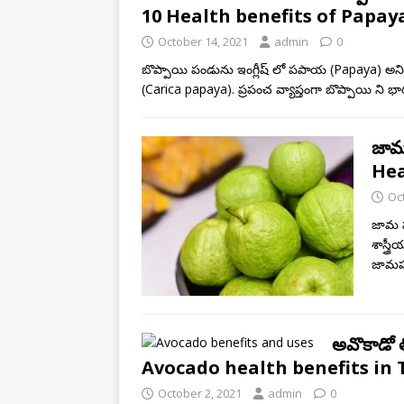
10 Health benefits of Papay
October 14, 2021
admin
0
బొప్పాయి పండును ఇంగ్లీష్ లో పపాయ (Papaya) అని
(Carica papaya). ప్రపంచ వ్యాప్తంగా బొప్పాయి ని 
జామ
Hea
Oc
జామ ప
శాస్త
జామపం
అవొకాడో త
Avocado health benefits in 
October 2, 2021
admin
0