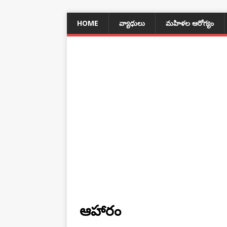
HOME
వ్యాధులు
మహిళల ఆరోగ్యం
ఆహారం