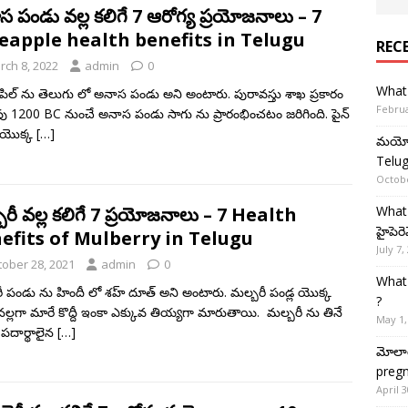
 పండు వల్ల కలిగే 7 ఆరోగ్య ప్రయోజనాలు – 7
eapple health benefits in Telugu
REC
rch 8, 2022
admin
0
What 
ఆపిల్ ను తెలుగు లో అనాస పండు అని అంటారు. పురావస్తు శాఖ ప్రకారం
Februa
ు 1200 BC నుంచే అనాస పండు సాగు ను ప్రారంభించటం జరిగింది. పైన్
 యొక్క
[…]
మయోసై
Telug
Octobe
What 
రీ వల్ల కలిగే 7 ప్రయోజనాలు – 7 Health
హైపెరె
efits of Mulberry in Telugu
July 7,
tober 28, 2021
admin
0
What 
ీ పండు ను హిందీ లో శహ్ దూత్ అని అంటారు. మల్బరీ పండ్ల యొక్క
?
నల్లగా మారే కొద్దీ ఇంకా ఎక్కువ తియ్యగా మారుతాయి. మల్బరీ ను తినే
May 1,
పదార్థాలైన
[…]
మోలార్
pregn
April 3