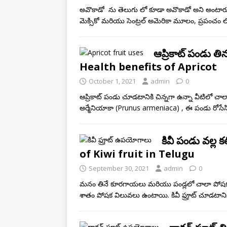
అవొకాడో ను తెలుగు లో కూడా అవొకాడో అని అంటారు,
మెక్సికో మరియు సెంట్రల్ అమెరికా మూలం, ప్రపంచం 
ఆప్రికాట్ పండు తి
Health benefits of Apricot
October 1, 2021
admin
0
ఆప్రికాట్ పండు చూడటానికి చిన్నగా ఉన్నా వీటిలో చా
అర్మేనియాకా (Prunus armeniaca) , ఈ పండు రోసే
కివీ పండు వల్
of Kiwi fruit in Telugu
September 30, 2021
admin
0
మనం తినే కూరగాయలు మరియు పండ్లలో చాలా పోషక వి
శాతం పోషక విలువలు ఉంటాయి. కివీ ఫ్రూట్ చూడటానికి 