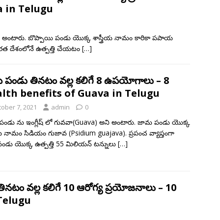
a in Telugu
 అంటారు. బొప్పాయి పండు యొక్క శాస్త్రీయ నామం కారికా పపాయ
భారత దేశంలోనే ఉత్పత్తి చేయటం
[…]
 పండు తినటం వల్ల కలిగే 8 ఉపయోగాలు – 8
lth benefits of Guava in Telugu
tober 7, 2021
admin
0
ండు ను ఇంగ్లీష్ లో గువవా(Guava) అని అంటారు. జామ పండు యొక్క
్రీయ నామం సిడియం గుజావ (Psidium guajava). ప్రపంచ వ్యాప్తంగా
డు యొక్క ఉత్పత్తి 55 మిలియన్ టన్నులు
[…]
ినటం వల్ల కలిగే 10 ఆరోగ్య ప్రయోజనాలు – 10
Telugu