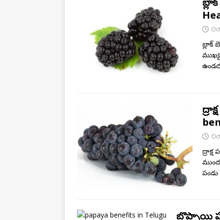
బ్లా
Hea
Oc
బ్లాక్
ముఖ్య 
ఉండదు 
ద్రా
ben
Oc
ద్రాక్
ముందు 
పండు 
బొప్పాయి ప